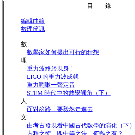
目 錄
編輯曲線
數理簡訊
數
數學家如何提出可行的猜想
理
重力波終於現身！
LIGO 的重力波成就
重力啁啾一聲定音
STEM 時代中的數學觸角（下）
人
面對岔路，要毅然走進去
文
由考古發現看中國古代數學的演化（下
方程之術，即中等之法，何難之有？