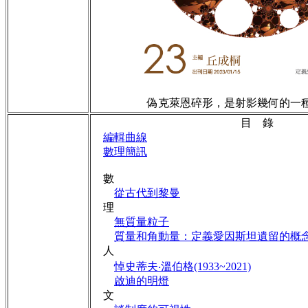
偽克萊恩碎形，是射影幾何的一
目 錄
編輯曲線
數理簡訊
數
從古代到黎曼
理
無質量粒子
質量和角動量：定義愛因斯坦遺留的概
人
悼史蒂夫‧溫伯格(1933~2021)
啟迪的明燈
文