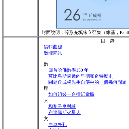
封面說明：碎形充填朱立亞集（維基，Panthera
目 錄
編輯曲線
數理簡訊
數
回首哈佛數學150 年
莫比烏斯函數的早期和奇特歷史
關於丘成桐先生自傳中的一個幾何問題
理
如何組裝一台摺紙電腦
人
和黎子良對談
布達佩斯火星人
文
曲阜祭孔